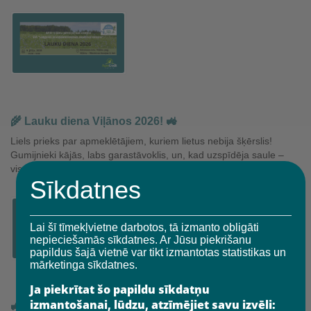
🌾 Lauku diena Viļānos 2026! 🚜
Liels prieks par apmeklētājiem, kuriem lietus nebija šķērslis!
Gumijnieki kājās, labs garastāvoklis, un, kad uzspīdēja saule –
viss uzreiz ieguva pavisam citu enerģiju. Paldies ikvienam,…
Sīkdatnes
Lai šī tīmekļvietne darbotos, tā izmanto obligāti
nepieciešamās sīkdatnes. Ar Jūsu piekrišanu
papildus šajā vietnē var tikt izmantotas statistikas un
mārketinga sīkdatnes.
Ja piekrītat šo papildu sīkdatņu
izmantošanai, lūdzu, atzīmējiet savu izvēli:
🚜Traktordiena 2026