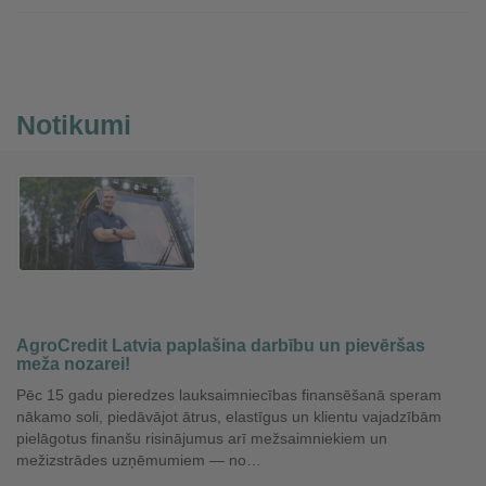
Notikumi
AgroCredit Latvia paplašina darbību un pievēršas
meža nozarei!
Pēc 15 gadu pieredzes lauksaimniecības finansēšanā speram
nākamo soli, piedāvājot ātrus, elastīgus un klientu vajadzībām
pielāgotus finanšu risinājumus arī mežsaimniekiem un
mežizstrādes uzņēmumiem — no…