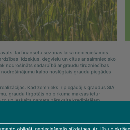
āvāts, lai finansētu sezonas laikā nepieciešamos
ardzības līdzekļus, degvielu un citus ar saimniecisko
ek nodrošināts sadarbībā ar graudu tirdzniecības
 nodrošinājumu kalpo noslēgtais graudu piegādes
ealizācijas. Kad zemnieks ir piegādājis graudus SIA
mu, graudu tirgotājs no pirkuma maksas ietur
 to uz ieskaita pamata pārskaita kreditētājam.
ejams finansējuma veids, kas parasti ir pieejams bez
 izmanto obligāti nepieciešamās sīkdatnes. Ar Jūsu piekrišan