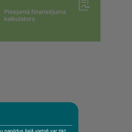
Pieejamā finansējuma
kalkulators
u papildus šajā vietnē var tikt