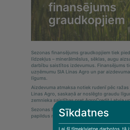
finansējums
graudkopjiem
Sezonas finansējums graudkopjiem tiek pied
līdzekļus – minerālmēslus, sēklas, augu aizs
darbību saistītos izdevumus. Finansējums ti
uzņēmumu SIA Linas Agro un par aizdevuma
līgums.
Aizdevuma atmaksa notiek rudenī pēc ražas r
Linas Agro, saskaņā ar noslēgto graudu līgu
zemnieka saistības pret AgroCredit Latvia un
Sīkdatnes
Sezonas finansējums graudkopjiem ir ērti pie
papildus nodrošinājuma.
Lai šī tīmekļvietne darbotos, tā