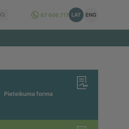
LAT
ENG
67 606 717
Pieteikuma forma