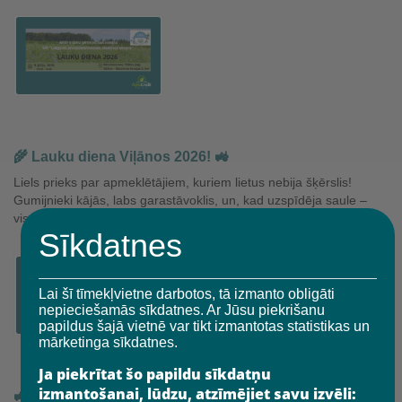
🌾 Lauku diena Viļānos 2026! 🚜
Liels prieks par apmeklētājiem, kuriem lietus nebija šķērslis!
Gumijnieki kājās, labs garastāvoklis, un, kad uzspīdēja saule –
viss uzreiz ieguva pavisam citu enerģiju. Paldies ikvienam,…
Sīkdatnes
Lai šī tīmekļvietne darbotos, tā izmanto obligāti
nepieciešamās sīkdatnes. Ar Jūsu piekrišanu
papildus šajā vietnē var tikt izmantotas statistikas un
mārketinga sīkdatnes.
Ja piekrītat šo papildu sīkdatņu
izmantošanai, lūdzu, atzīmējiet savu izvēli:
🚜Traktordiena 2026