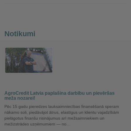
Notikumi
AgroCredit Latvia paplašina darbību un pievēršas
meža nozarei!
Pēc 15 gadu pieredzes lauksaimniecības finansēšanā speram
nākamo soli, piedāvājot ātrus, elastīgus un klientu vajadzībām
pielāgotus finanšu risinājumus arī mežsaimniekiem un
mežizstrādes uzņēmumiem — no…