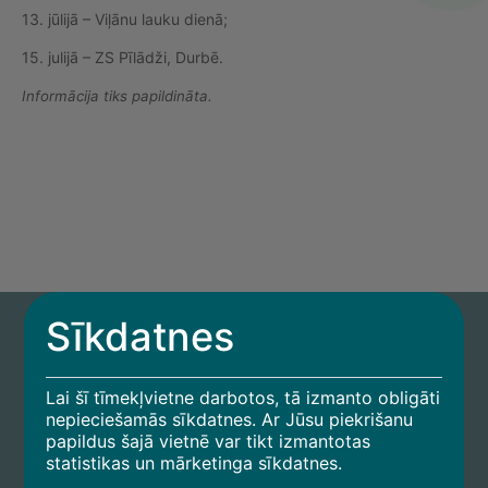
13. jūlijā – Viļānu lauku dienā;
15. julijā – ZS Pīlādži, Durbē.
Informācija tiks papildināta.
Sīkdatnes
Lai šī tīmekļvietne darbotos, tā izmanto obligāti
nepieciešamās sīkdatnes. Ar Jūsu piekrišanu
papildus šajā vietnē var tikt izmantotas
Sākums
statistikas un mārketinga sīkdatnes.