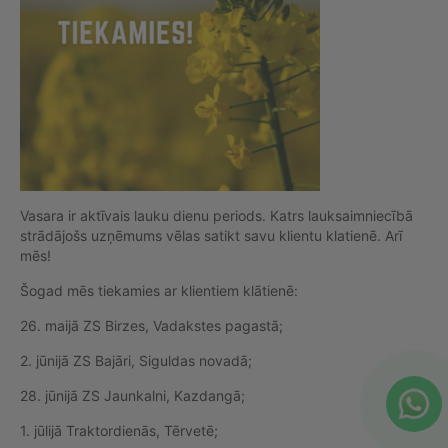
Vasara ir aktīvais lauku dienu periods. Katrs lauksaimniecībā
strādājošs uzņēmums vēlas satikt savu klientu klatienē. Arī
mēs!
Šogad mēs tiekamies ar klientiem klātienē:
26. maijā ZS Birzes, Vadakstes pagastā;
2. jūnijā ZS Bajāri, Siguldas novadā;
28. jūnijā ZS Jaunkalni, Kazdangā;
1. jūlijā Traktordienās, Tērvetē;