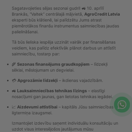
Sagatavojieties sējas sezonai gudri! 🚜 10. aprīlī
Brankās, “Valtek” centrālajā mājvietā,
AgroCredit Latvia
eksperti būs klātienē, lai palīdzētu Jums atrast
piemērotākos finanšu instrumentus saimniecības jaudas
palielināšanai.
Tā būs lieliska iespēja uzzināt vairāk par finansēšanas
veidiem, kas palīdz efektīvāk plānot darbus un attīstīt
saimniecību, tostarp par:
🌾
Sezonas finansējums graudkopjiem
– līdzekļi
sēklai, mēslojumam un degvielai.
💳
Apgrozāmie līdzekļi
– ikdienas vajadzībām.
🚜
Lauksaimniecības tehnikas līzings
– elastīgi
nosacījumi gan jaunas, gan lietotas tehnikas iegādei.
📈
Aizdevumi attīstībai
– kapitāls Jūsu saimniecības
ilgtermiņa izaugsmei.
Izmantojiet izdevību saņemt individuālu konsultāciju un
uzdot visus interesējošos jautājumus mūsu