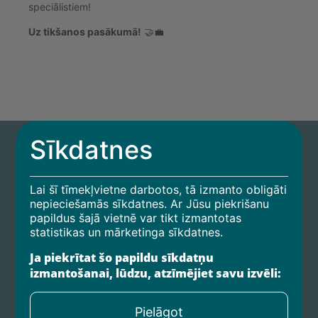
speciālistiem!
Uz tikšanos pasākumā!
🤝💼
Sīkdatnes
Lai šī tīmekļvietne darbotos, tā izmanto obligāti
nepieciešamās sīkdatnes. Ar Jūsu piekrišanu
papildus šajā vietnē var tikt izmantotas
Sākums
statistikas un mārketinga sīkdatnes.
Partneriem
Ja piekrītat šo papildu sīkdatņu
izmantošanai, lūdzu, atzīmējiet savu izvēli:
Privātuma politika
Kontakti
Pielāgot